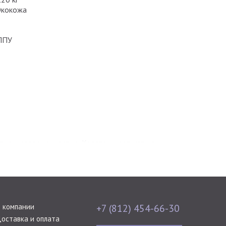
Экокожа
ППУ
тью и современностью. Кресло имеет мягкие
 компании
+7 (812) 454-66-30
оставка и оплата