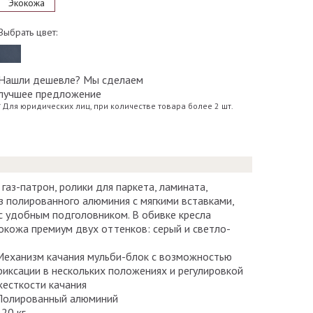
Экокожа
Выбрать цвет:
Нашли дешевле? Мы сделаем
лучшее предложение
* Для юридических лиц, при количестве товара более 2 шт.
аз-патрон, ролики для паркета, ламината,
з полированного алюминия с мягкими вставками,
 с удобным подголовником. В обивке кресла
окожа премиум двух оттенков: серый и светло-
Механизм качания мульби-блок с возможностью
фиксации в нескольких положениях и регулировкой
жесткости качания
Полированный алюминий
120 кг