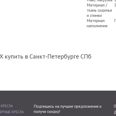
Материал /
ткань сиденья
и спинки
Материал
наполнения
 купить в Санкт-Петербурге СПб
 и крестовиной, ее дизайн отличается строгостью, лаконичнос
многочасовой сидячей работе.
 КРЕСЛА
Подпишись на лучшие предложения и
О
получи скидку!
ЕРНЫЕ КРЕСЛА
Д